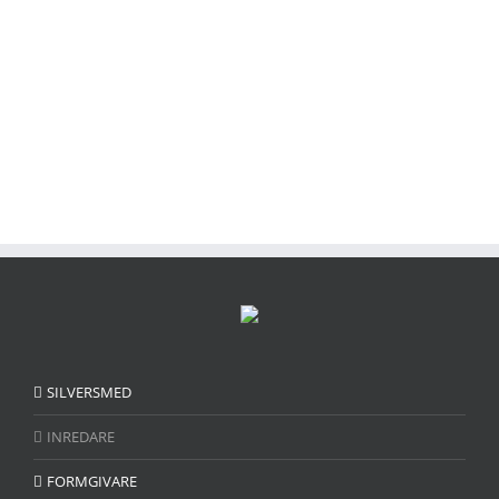
Bergshotellet i Järvsö
Inredare
Sommardukning – Amelia Sommar
Inredare
Inredare
SILVERSMED
INREDARE
FORMGIVARE